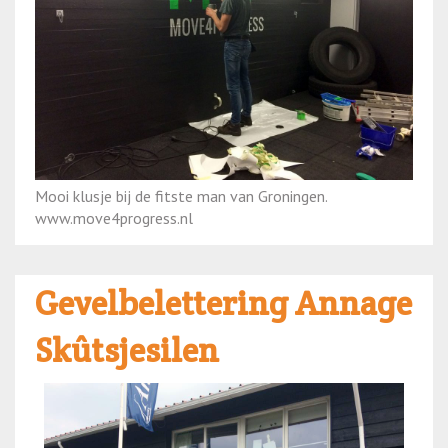
Mooi klusje bij de fitste man van Groningen.
www.move4progress.nl
Gevel­belettering Annage
Skûtsjesilen